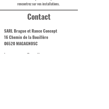
rencontrez sur vos installations.
Contact
SARL Brague et Rance Concept
16 Chemin de la Bouillère
06520 MAGAGNOSC
électricien grasse cannes antibes
braguerance@gmail.com
Tél:
06.52.92.05.53